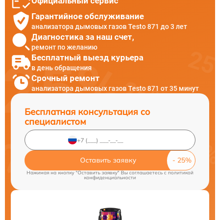
Официальный сервис
Гарантийное обслуживание
анализатора дымовых газов Testo 871 до 3 лет
Диагностика за наш счет,
ремонт по желанию
Бесплатный выезд курьера
в день обращения
Срочный ремонт
анализатора дымовых газов Testo 871 от 35 минут
Бесплатная консультация со
специалистом
Оставить заявку
Нажимая на кнопку "Оставить заявку" Вы соглашаетесь c
политикой
конфиденциальности