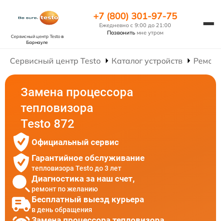
+7 (800) 301-97-75
Ежедневно с 9:00 до 21:00
Позвонить
мне утром
Сервисный центр Testo
в
Барнауле
Сервисный центр Testo
Каталог устройств
Ремонт
Замена процессора
тепловизора
Testo 872
Официальный сервис
Гарантийное обслуживание
тепловизора Testo до 3 лет
Диагностика за наш счет,
ремонт по желанию
Бесплатный выезд курьера
в день обращения
Замена процессора тепловизора