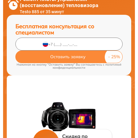
(восстановление) тепловизора
Testo 885 от 35 минут
Бесплатная консультация со
специалистом
Оставить заявку
Нажимая на кнопку "Оставить заявку" Вы соглашаетесь c
политикой
конфиденциальности
Скидка по