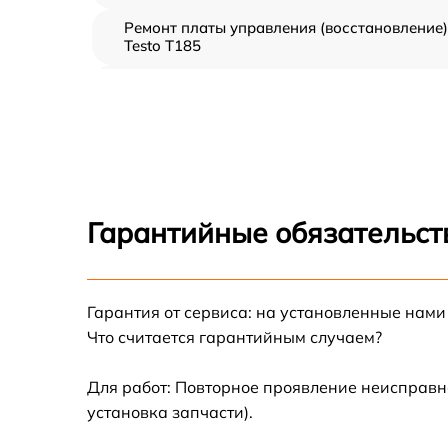
Ремонт платы управления (восстановление)
Testo T185
Прошивка (Обновление ПО) Testo T185
Замена дисплея (экрана) Testo T185
Замена корпуса Testo T185
Гарантийные обязательст
Замена аккумулятора Testo T185
Гарантия от сервиса: на установленные нами
Замена процессора Testo T185
Что считается гарантийным случаем?
Замена USB порта Testo T185
Для работ: Повторное проявление неисправн
установка запчасти).
Замена ключей управления Testo T185