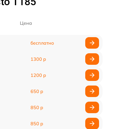
to T185
Цена
бесплатно
1300 р
1200 р
650 р
850 р
850 р