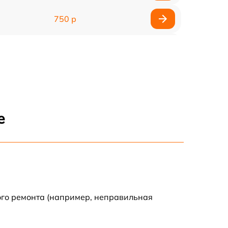
750 р
450 р
750 р
1500 р
е
700 р
850 р
650 р
ого ремонта (например, неправильная
590 р