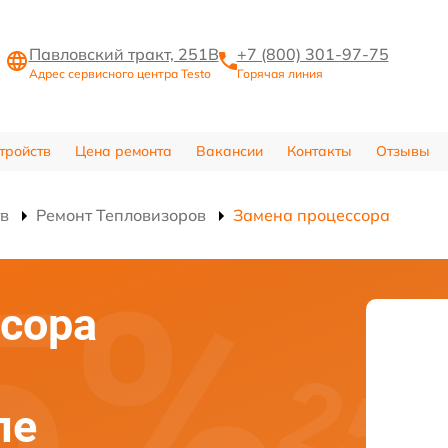
Павловский тракт, 251В
+7 (800) 301-97-75
Адрес сервисного центра Testo
Горячая линия
тройств
Цена ремонта
Вакансии
Контакты
Отзывы
тв
Ремонт Тепловизоров
Замена процессора
сора
ле