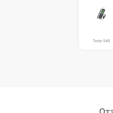
Testo 545
От